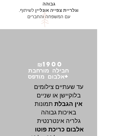
גבוהה
.וגלריית צפייה אונליין
לשיתוף
עם המשפחה והחברים
₪
1900
חבילה מורחבת
אלבום מודפס+
עד שעתיים צילומים
בלוקיישן או שניים
אין הגבלת
תמונות
באיכות גבוהה
גלריה אינטרנטית
אלבום כריכת פוטו